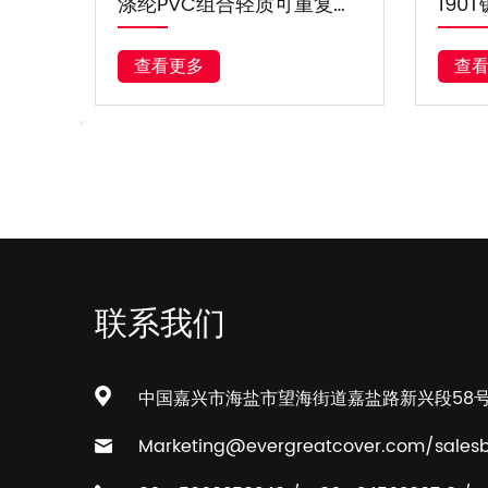
涤纶PVC组合轻质可重复使用雨衣面料
190T镀银防水摩托车自行车车罩面料
查看更多
查看
联系我们
中国嘉兴市海盐市望海街道嘉盐路新兴段58
Marketing@evergreatcover.com
/
sales