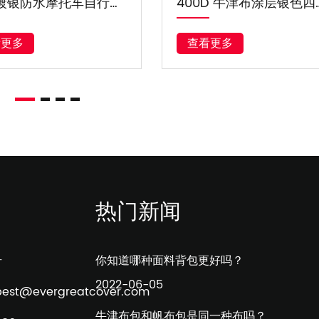
400D 牛津布涂层银色四季通用汽车罩面料
170T 镀银防紫外线汽车 SUV RV
更多
查看更多
热门新闻
号
你知道哪种面料背包更好吗？
2022-06-05
best@evergreatcover.com
牛津布包和帆布包是同一种布吗？